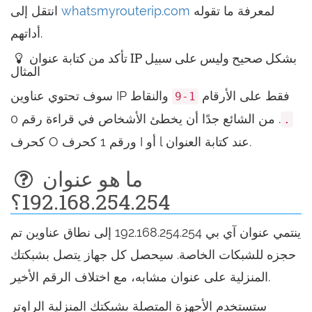
لمعرفة ما تقوله
whatsmyrouterip.com
انتقل إلى
أداتهم.
تأكد من كتابة عنوان IP بشكل صحيح وليس على سبيل
المثال
سوف تحتوي عناوين IP فقط على الأرقام
والنقاط
1-9
. من الشائع جدًا أن يخطئ الأشخاص في قراءة رقم 0
.
كحرف O ورقم 1 كحرف I أو l عند كتابة العنوان.
ما هو عنوان
192.168.254.254؟
ينتمي عنوان آي بي 192.168.254.254 إلى نطاق عناوين تم
حجزه للشبكات الخاصة. سيحصل كل جهاز يتصل بشبكتك
المنزلية على عنوان مشابه، مع اختلاف الرقم الأخير.
ستستخدم الأجهزة المتصلة بشبكتك المنزلية الراوتر