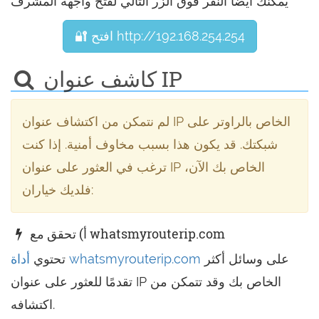
يمكنك أيضًا النقر فوق الزر التالي لفتح واجهة المشرف
🔐 افتح http://192.168.254.254
كاشف عنوان IP
لم نتمكن من اكتشاف عنوان IP الخاص بالراوتر على
شبكتك. قد يكون هذا بسبب مخاوف أمنية. إذا كنت
ترغب في العثور على عنوان IP الخاص بك الآن،
فلديك خياران:
أ) تحقق مع whatsmyrouterip.com
على وسائل أكثر
أداة whatsmyrouterip.com
تحتوي
تقدمًا للعثور على عنوان IP الخاص بك وقد تتمكن من
اكتشافه.