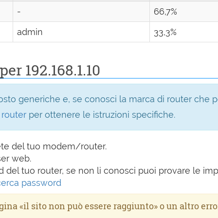
-
66,7%
admin
33,3%
per 192.168.1.10
sto generiche e, se conosci la marca di router che pos
router
per ottenere le istruzioni specifiche.
rete del tuo modem/router.
er web.
d del tuo router, se non li conosci puoi provare le im
cerca password
agina «il sito non può essere raggiunto» o un altro erro