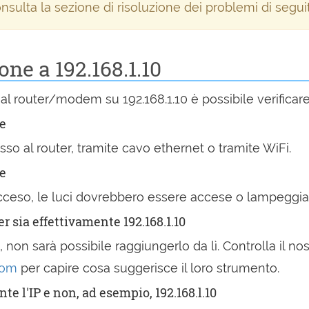
nsulta la sezione di risoluzione dei problemi di segui
ne a 192.168.1.10
 al router/modem su 192.168.1.10 è possibile verifica
te
esso al router, tramite cavo ethernet o tramite WiFi.
ne
e acceso, le luci dovrebbero essere accese o lampeggi
er sia effettivamente 192.168.1.10
, non sarà possibile raggiungerlo da lì. Controlla il nost
com
per capire cosa suggerisce il loro strumento.
te l'IP e non, ad esempio, 192.168.l.10