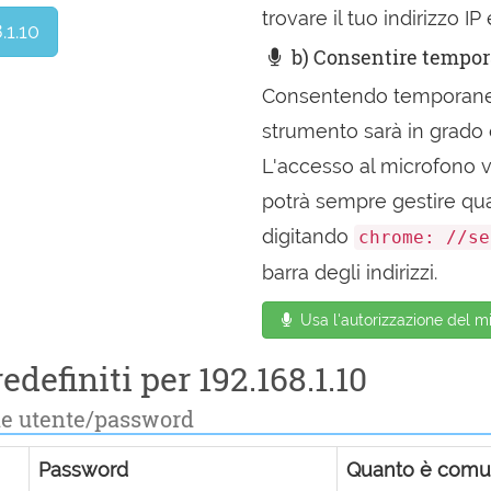
trovare il tuo indirizzo I
.1.10
b) Consentire tempor
Consentendo temporaneam
strumento sarà in grado di
L'accesso al microfono v
potrà sempre gestire qua
digitando
chrome: //se
barra degli indirizzi.
Usa l'autorizzazione del mi
edefiniti per 192.168.1.10
e utente/password
Password
Quanto è com