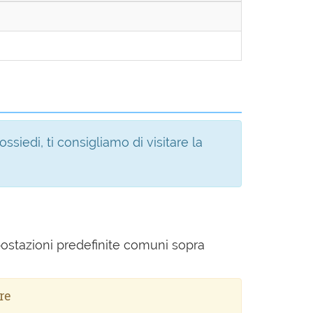
siedi, ti consigliamo di visitare la
postazioni predefinite comuni sopra
re