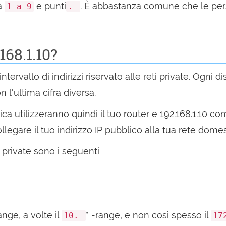
da
e punti
. È abbastanza comune che le per
1 a 9
.
168.1.10?
intervallo di indirizzi riservato alle reti private. Ogni 
 l'ultima cifra diversa.
stica utilizzeranno quindi il tuo router e 192.168.1.10
ollegare il tuo indirizzo IP pubblico alla tua rete domes
eti private sono i seguenti
ange, a volte il
* -range, e non così spesso il
10.
17