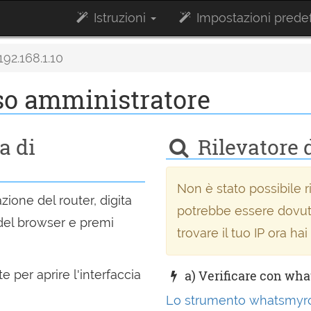
Istruzioni
Impostazioni predef
192.168.1.10
sso amministratore
a di
Rilevatore d
Non è stato possibile ri
zione del router, digita
potrebbe essere dovuto
el browser e premi
trovare il tuo IP ora hai
 per aprire l'interfaccia
a) Verificare con wh
Lo strumento whatsmyr