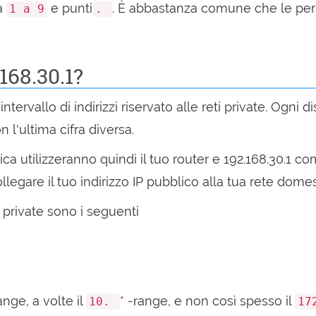
da
e punti
. È abbastanza comune che le per
1 a 9
.
168.30.1?
intervallo di indirizzi riservato alle reti private. Ogni 
 l'ultima cifra diversa.
stica utilizzeranno quindi il tuo router e 192.168.30.1
ollegare il tuo indirizzo IP pubblico alla tua rete domes
eti private sono i seguenti
ange, a volte il
* -range, e non così spesso il
10.
17