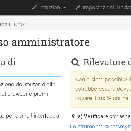
Istruzioni
Impostazioni predef
192.168.30.1
sso amministratore
ia di
Rilevatore d
Non è stato possibile ri
zione del router, digita
potrebbe essere dovuto
el browser e premi
trovare il tuo IP ora hai
 per aprire l'interfaccia
a) Verificare con wh
Lo strumento whatsmyr