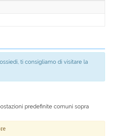
siedi, ti consigliamo di visitare la
postazioni predefinite comuni sopra
ore