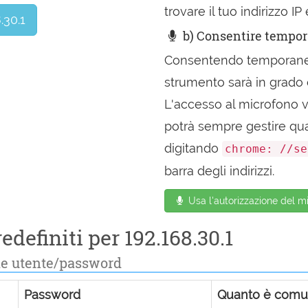
trovare il tuo indirizzo I
.30.1
b) Consentire tempor
Consentendo temporaneam
strumento sarà in grado di
L'accesso al microfono v
potrà sempre gestire qua
digitando
chrome: //se
barra degli indirizzi.
Usa l'autorizzazione del mi
edefiniti per 192.168.30.1
e utente/password
Password
Quanto è com