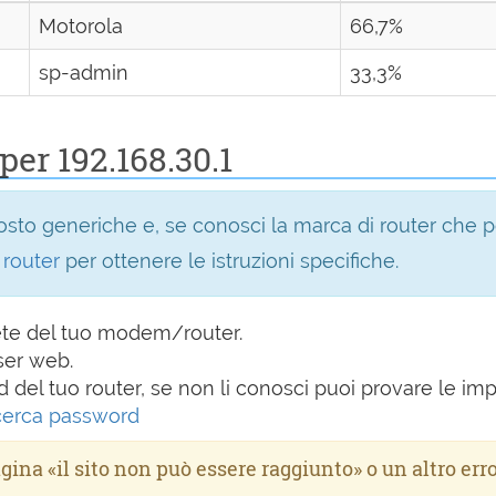
Motorola
66,7%
sp-admin
33,3%
per 192.168.30.1
sto generiche e, se conosci la marca di router che pos
router
per ottenere le istruzioni specifiche.
rete del tuo modem/router.
ser web.
d del tuo router, se non li conosci puoi provare le im
cerca password
agina «il sito non può essere raggiunto» o un altro err