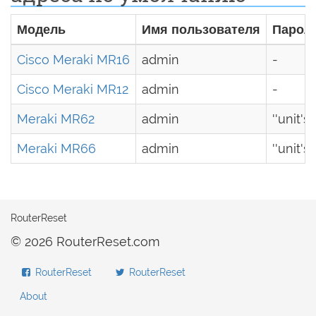
Модель
Имя пользователя
Парол
Cisco Meraki MR16
admin
-
Cisco Meraki MR12
admin
-
Meraki MR62
admin
''unit's
Meraki MR66
admin
''unit's
RouterReset
© 2026 RouterReset.com
RouterReset
RouterReset
About