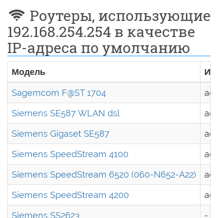
Роутеры, использующие
192.168.254.254 в качестве
IP-адреса по умолчанию
Модель
Им
Sagemcom F@ST 1704
ad
Siemens SE587 WLAN dsl
ad
Siemens Gigaset SE587
ad
Siemens SpeedStream 4100
ad
Siemens SpeedStream 6520 (060-N652-A22)
ad
Siemens SpeedStream 4200
ad
Siemens SS2623
-