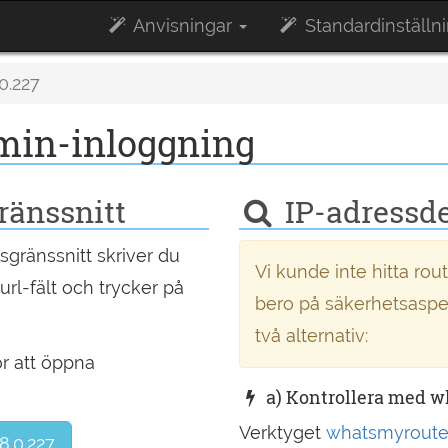
Anvisningar
Standardinställni
0.227
dmin-inloggning
ränssnitt
IP-adressde
sgränssnitt skriver du
Vi kunde inte hitta rout
rl-fält och trycker på
bero på säkerhetsaspekt
två alternativ:
r att öppna
a) Kontrollera med 
Verktyget
whatsmyroute
8.0.227