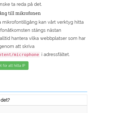
nske ta reda på det.
lgång till mikrofonen
åta mikrofontillgång kan vårt verktyg hitta
rofonåtkomsten stängs nästan
lltid hantera vilka webbplatser som har
n genom att skriva
i adressfältet.
ntent/microphone
för att hitta IP
 det?