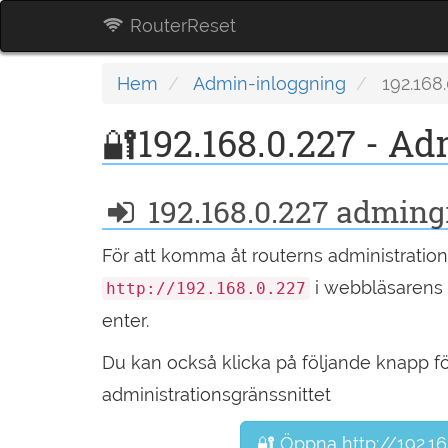
RouterReset
Hem
Admin-inloggning
192.168.
🔐192.168.0.227 - A
192.168.0.227 adming
För att komma åt routerns administration
i webbläsarens u
http://192.168.0.227
enter.
Du kan också klicka på följande knapp fö
administrationsgränssnittet
🔐 Öppna http://192.16