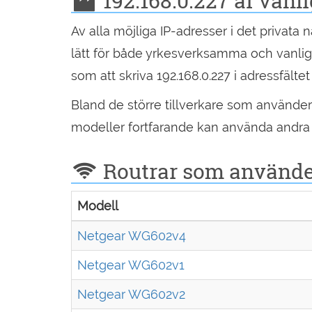
192.168.0.227 är vanl
Av alla möjliga IP-adresser i det privata 
lätt för både yrkesverksamma och vanlig
som att skriva 192.168.0.227 i adressfälte
Bland de större tillverkare som använder
modeller fortfarande kan använda andra a
Routrar som använder
Modell
Netgear WG602v4
Netgear WG602v1
Netgear WG602v2