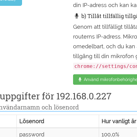
din IP-adress och kan ka
b) Tillåt tillfällig til
Genom att tillfälligt till
routerns IP-adress. Mik
omedelbart, och du kan a
tillgång till din mikrofo
chrome://settings/co
Använd mikrofonbehörighet 
pgifter för 192.168.0.227
användarnamn och lösenord
Lösenord
Hur vanligt är
password
100,0%