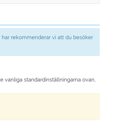
u har rekommenderar vi att du besöker
 vanliga standardinställningarna ovan,