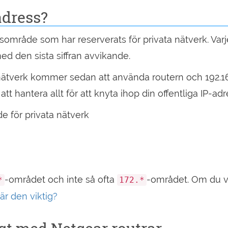
adress?
ssområde som har reserverats för privata nätverk. Varje
d den sista siffran avvikande.
mnätverk kommer sedan att använda routern och 192.16
 att hantera allt för att knyta ihop din offentliga IP-
e för privata nätverk
-området och inte så ofta
-området. Om du vi
*
172.*
är den viktig?