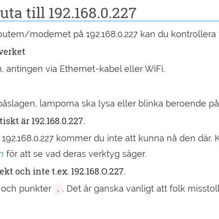
ta till 192.168.0.227
routern/modemet på 192.168.0.227 kan du kontrollera 
tverket
rn, antingen via Ethernet-kabel eller WiFi.
 påslagen, lamporna ska lysa eller blinka beroende på
iskt är 192.168.0.227.
192.168.0.227 kommer du inte att kunna nå den där. K
m
för att se vad deras verktyg säger.
kt och inte t.ex. 192.168.O.227.
och punkter
. Det är ganska vanligt att folk misstolk
.