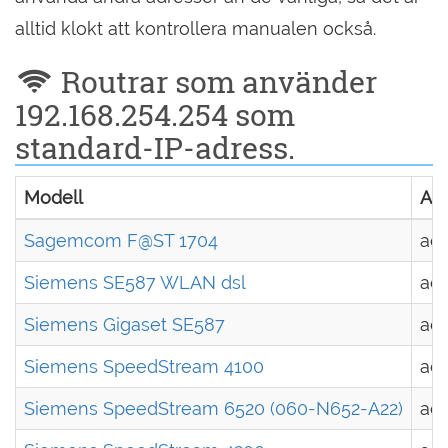
alltid klokt att kontrollera manualen också.
Routrar som använder
192.168.254.254 som
standard-IP-adress.
Modell
An
Sagemcom F@ST 1704
ad
Siemens SE587 WLAN dsl
ad
Siemens Gigaset SE587
ad
Siemens SpeedStream 4100
ad
Siemens SpeedStream 6520 (060-N652-A22)
ad