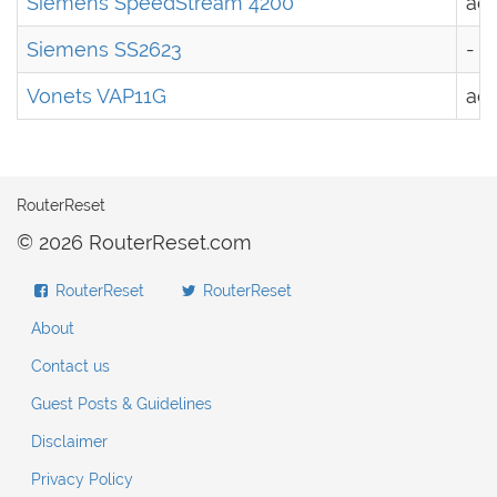
Siemens SpeedStream 4200
ad
Siemens SS2623
-
Vonets VAP11G
ad
RouterReset
© 2026 RouterReset.com
RouterReset
RouterReset
About
Contact us
Guest Posts & Guidelines
Disclaimer
Privacy Policy