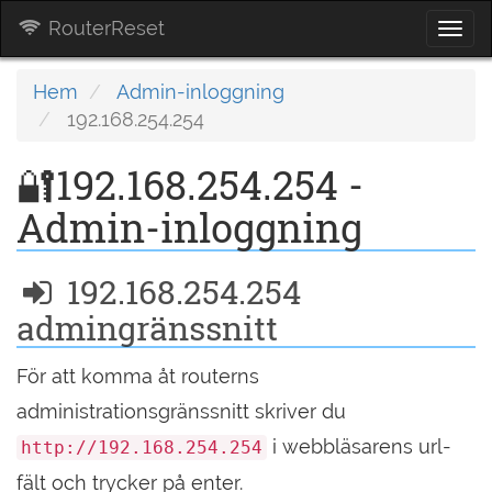
RouterReset
Togg
navi
Hem
Admin-inloggning
192.168.254.254
🔐192.168.254.254 -
Admin-inloggning
192.168.254.254
admingränssnitt
För att komma åt routerns
administrationsgränssnitt skriver du
i webbläsarens url-
http://192.168.254.254
fält och trycker på enter.