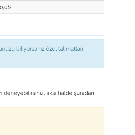
0,0%
uzu biliyorsanız özel talimatları
arı deneyebilirsiniz, aksi halde şuradan