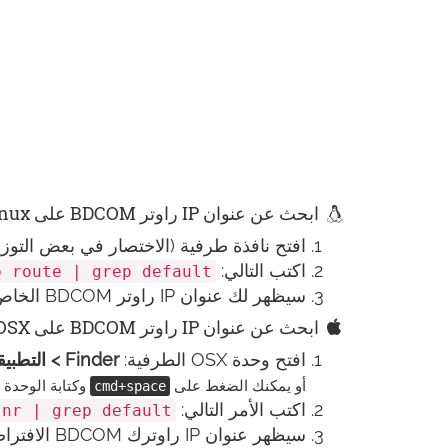
ابحث عن عنوان IP راوتر BDCOM على Linux
افتح نافذة طرفية (الاختصار في بعض التوزيعات:
اكتب التالي:
p route | grep default
سيظهر لك عنوان IP راوتر BDCOM الخاص بك
ابحث عن عنوان IP راوتر BDCOM على OSX
افتح وحدة OSX الطرفية:
Finder > التطبيقات > الأدوات المساعدة> الوحدة الطرفية
أو يمكنك الضغط على
وكتابة الوحدة الطرفية
cmd+space
اكتب الأمر التالي:
-nr | grep default
سيظهر عنوان IP راوترك BDCOM الافتراضي شيء مثل 192.168.0.1