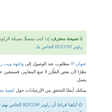
نصيحة محترف:
إذا كنت متصلًا بشبكة الراو
راوتر BDCOM الخاص بك
عنوان IP
مطلوب عند الوصول إلى
واجهة ويب راوتر M
نظرًا لأن بعض الطُرُز لا تتبع المعايير، فسيتعين 
يعمل.
يمكنك أيضًا التحقق من الإرشادات حول
كيفية معرفة عن
أبلغنا قرائنا أن راوتر BDCOM الخاص بهم لديه عناوين IP التالية