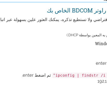
ال كنت غيرت عنوان IP راوتر BDCOM الافتراضي ولا تستطيع تذكره، يمكنك العثور علين بسهولة عبر اتب
ثم اضغط enter.
ipconfig | findstr /i 