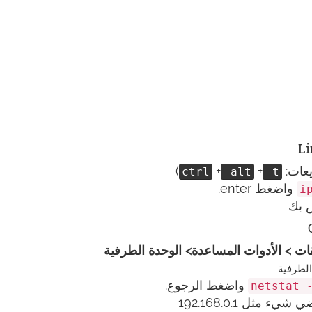
)
+
+
ctrl
alt
t
واضغط enter.
i
واضغط الرجوع.
netstat 