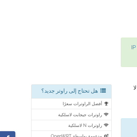
هذه الأداة لترى على الفور عنوان IP
ا
هل تحتاج إلى راوتر جديد؟
أفضل الراوترات سعرًا
راوترات جيجابت لاسلكية
راوترات N لاسلكية
مدعومة بواسطة OpenWRT