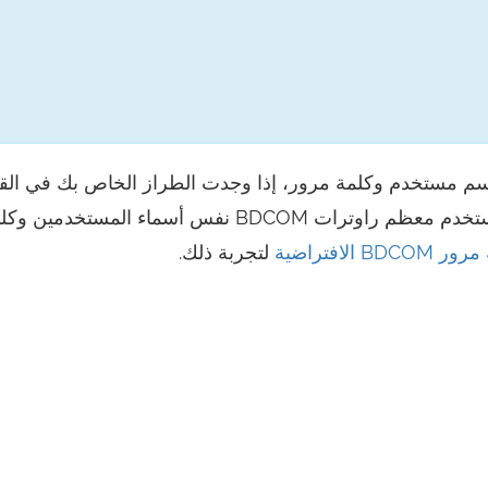
 اسم مستخدم وكلمة مرور، إذا وجدت الطراز الخاص بك في القا
فهناك رابط للإعدادات الافتراضية لهذا الطراز. تستخدم معظم راوترات BDCOM نفس أسماء المست
BDC الافتراضية
لتجربة ذلك.