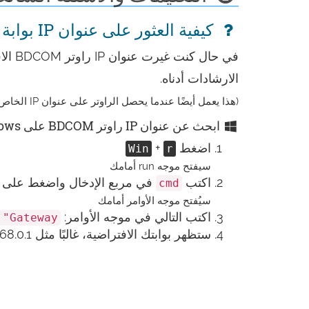
كيفية العثور على عنوان IP بوابة راوتر BDCOM الخاص بك
في ح
الارشادات أدناه.
(هذا يعمل أيضًا عندما يحصل الراوتر على عنوان IP الخاص به المعين بواسطة DHCP.)
ابحث عن عنوان IP راوتر BDCOM على Windows
اضغط
+
Win
r
سيفتح موجه run أمامك
اكتب
في مربع الإدخال واضغط على enter
cmd
سيُفتح موجه الأوامر أمامك
اكتب التالي في موجه الأوامر:
"Gateway"
ستظهر بوابتك الافتراضية، غالبًا مثل 192.168.0.1