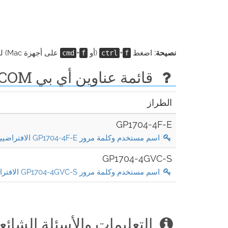
نصيحة:
اضغط
+
(أو
+
على أجهزة Mac) لتبحث بسرعة عن رقم طرازك.
cmd
f
ctrl
f
قائمة عناوين أي بي BDCOM الافتراضية (تحديث أغسطس 2026)
الطراز
GP1704-4F-E
اسم مستخدم وكلمة مرور GP1704-4F-E الافتراضيين
GP1704-4GVC-S
اسم مستخدم وكلمة مرور GP1704-4GVC-S الافتراضيين
التعليمات والأسئلة الشائعة