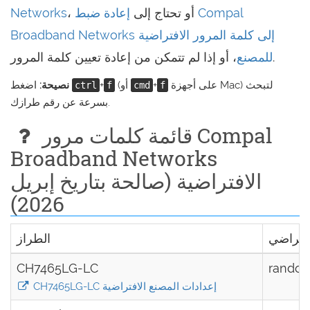
، أو تحتاج إلى
إعادة ضبط Compal
Networks
Broadband Networks إلى كلمة المرور الافتراضية
، أو إذا لم تتمكن من إعادة تعيين كلمة المرور.
للمصنع
على أجهزة Mac) لتبحث
+
(أو
+
اضغط
نصيحة:
ctrl
f
cmd
f
بسرعة عن رقم طرازك.
قائمة كلمات مرور Compal
Broadband Networks
الافتراضية (صالحة بتاريخ إبريل
2026)
فتراضي
الطراز
CH7465LG-LC
random
CH7465LG-LC إعدادات المصنع الافتراضية