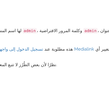
، وعنوان IP
، وكلمة المرور الافتراضية
لها اسم المستخدم الافتراضي
admin
admin
لتغيير أي
تسجيل الدخول إلى واجهة الويب الخاصة براوتر Medialink
بيانات اعتماد Medialink هذه مطلوبة عند
نظرًا لأن بعض الطُرُز لا تتبع المعايير، يمكنك رؤية تلك الموجودة في الجدول أدناه.