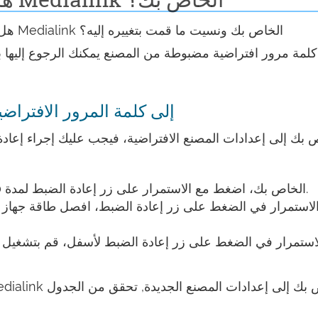
هل غيرت اسم المستخدم و/أو كلمة المرور لراوتر Medialink الخاص بك ونسيت ما قمت بتغييره إليه؟
إعادة ضبط راوتر Medialink إلى كلمة المرور الافترا
عند تشغيل جهاز راوتر Medialink الخاص بك، اضغط مع الاستمرار على زر إعادة الضبط لمدة 30 ثانية.
لاستمرار في الضغط على زر إعادة الضبط، افصل طاقة جهاز ال