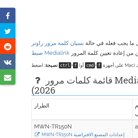
مشاركة
على
غرد
فيسبوك
هذه
 ما يجب فعله في حالة
شارك
الصفحة
على
شارك
ريديت
+
(أو
+
اضغط
نصيحة:
ctrl
f
cmd
f
على
شارك
قائمة كلمات مرور Medialink الافتراضية (صالحة بتاريخ يوليو
VK
عبر
2026)
البريد
م
الطراز
الإلكتروني
ي
MWN-TR150N
MWN-TR150N إعدادات المصنع الافتراضية