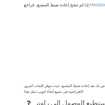
إذا لم تنجح إعادة ضبط المصنع، فراجع
لخاص بك بعد إعادة ضبط المصنع، حيث تتوفر كلمات المرور
الافتراضية في جميع أنحاء الويب (مثل هنا).
ما زلت لا أستطيع الوصول إلى راوتر Medialink الخاص بي