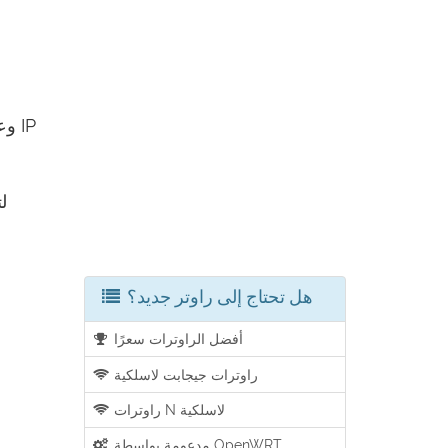
هل تحتاج إلى راوتر جديد؟
أفضل الراوترات سعرًا
راوترات جيجابت لاسلكية
راوترات N لاسلكية
مدعومة بواسطة OpenWRT