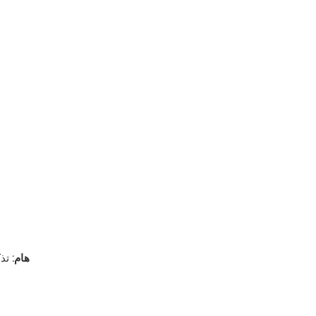
هام:
تذك