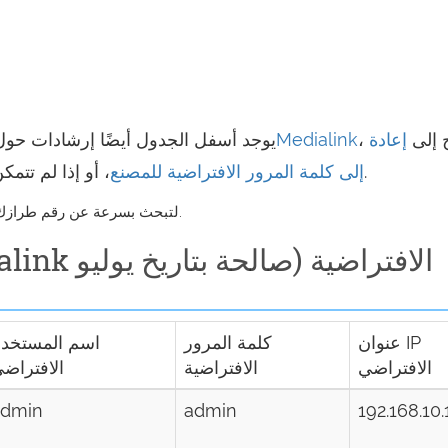
اج إلى
إعادة
نسيان كلمة مرور راوترMedialink
يوجد أسفل الجدول أيضًا إرشادات حول
، أو إذا لم تتمكن من إعادة تعيين كلمة المرور.
ضبط Medialink إلى كلمة المرور الافتراضية للمصنع
على أجهزة Mac) لتبحث بسرعة عن رقم طرازك.
عنوان IP
كلمة المرور
اسم المستخد
الافتراضي
الافتراضية
الافتراض
admin
admin
192.168.10.