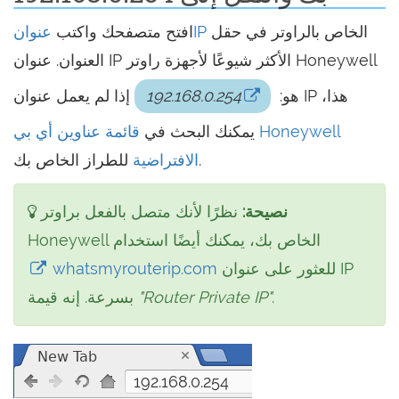
الخاص بالراوتر في حقل
عنوانIP
افتح متصفحك واكتب
العنوان. عنوان IP الأكثر شيوعًا لأجهزة راوتر Honeywell
هو:
192.168.0.254
إذا لم يعمل عنوان IP هذا،
يمكنك البحث في
قائمة عناوين أي بي Honeywell
للطراز الخاص بك.
الافتراضية
نصيحة:
نظرًا لأنك متصل بالفعل براوتر
Honeywell الخاص بك، يمكنك أيضًا استخدام
للعثور على عنوان IP
whatsmyrouterip.com
.
"Router Private IP"
بسرعة. إنه قيمة
192.168.0.254