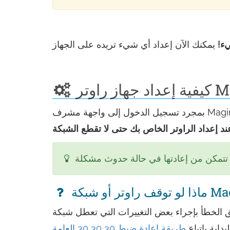
ء!
عض التغييرات التي تعطل شبكة Maginon المنزلية الخاصة بك، يمكنك دائمًا
بداية باتباع