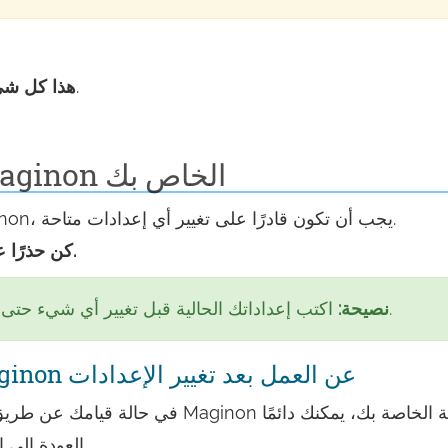
يمكنك الآن إعداد أي شيء تريده على الجهاز.
هذا كل شي
كيفية إعداد جهاز راوتر Maginon الخاص بك
بمجرد تسجيل الدخول إلى واجهة مشرف Maginon، يجب أن تكون قادرًا على تغيير أي إعدادات متاحة.
كن حذرًا عند إعداد الراوتر الخاص بك حتى لا تقطع الشبكة.
اكتب إعداداتك الحالية قبل تغيير أي شيء حتى تتمكن من إعادتها في حالة حدوث مشكلة.
نصيحة:
ماذا لو توقف راوتر أو شبكة Maginon عن العمل بعد تغيير الإعدادات
في حالة قيامك عن طريق الخطأ بإجراء ب
.
طريقة إعادة ضبط 30 30 30 العامة
العودة إلى ال