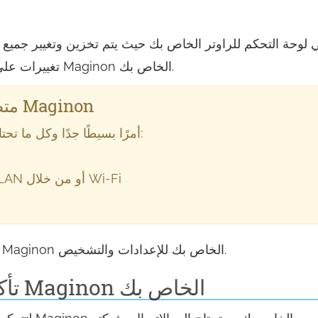
تغييرات على شبكتك، ستحتاج إلى تسجيل الدخول إلى راوتر Maginon الخاص بك.
متطلبات الوصول إلى واجهة ويب Maginon
يعد الوصول إلى واجهة ويب Maginon أمرًا بسيطًا جدًا وكل ما تحتاجه هو:
، إما من خلال كابل LAN أو من خلال Wi-Fi
فيما يلي الإرشادات للاتصال بواجهة جهاز الراوتر Maginon الخاص بك للإعدادات والتشخيص.
تأكد من أنك متصل براوتر Maginon الخاص بك