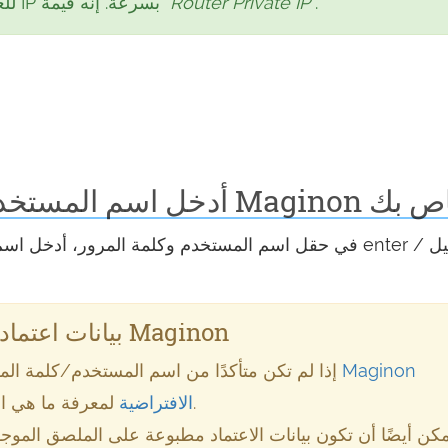
.
"Router Private IP"
للعثور على عنوان IP بسرعة. إنه قيمة
كلمة المرور لراوتر Maginon الخاص بك
في حقل اسم المستخدم وكلمة المرور، أدخل اسم المستخد
بيانات اعتماد تسجيل الدخول الافتراضية لأجهزة Maginon
إذا لم تكن متأكدًا من اسم المستخدم/كلمة الم
لمعرفة ما هي الإعدادات الافتراضية، وكيفية إعادة التعيين إليها.
الافتراضية