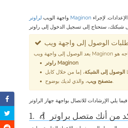
هي لوحة التحكم للراوتر الخاص بك حيث يتم تخزين وتغيير جميع الإعدادات. لإجراء
لراوتر Maginon
واجهة الويب
راوتر Maginon
الوصول إلى الشبكة
، والذي لديك بوضوح.
متصفح ويب
مشاركة
على
غرد
1.
فيسبوك
هذه
شارك