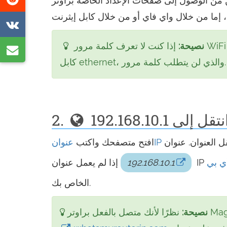
الصفحة
على
شارك
ريديت
على
نصيحة:
إذا كنت لا تعرف كلمة مرور WiFi لراوتر Maginon الخاص بك، فيمكنك دائمًا الاتصال به باستخدام
شارك
VK
كابل ethernet، والذي لن يتطلب كلمة مرور.
عبر
البريد
الإلكتروني
192.168.10.
2.
عنوانIP
افتح متصفحك واكتب
192.168.10.1
الخاص بك.
نصيحة: