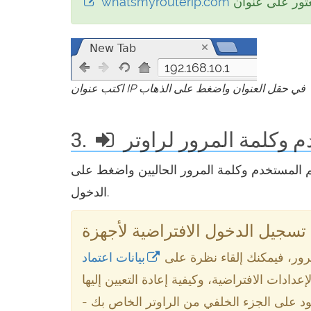
whatsmyrouterip.com
192.168.10.1
اكتب عنوان IP في حقل العنوان واضغط على الذهاب
3.
م وكلمة المرور الحاليين واضغط على enter / تسجيل
الدخول.
رور، فيمكنك إلقاء نظرة على
بيانات اعتماد Maginon