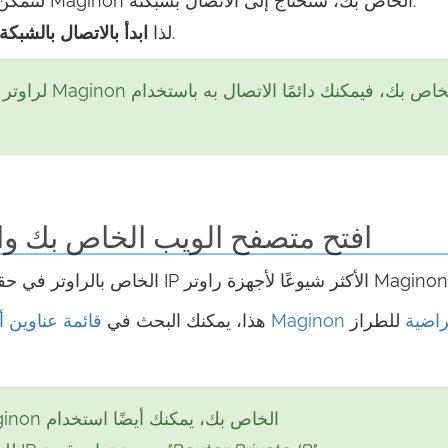
لتتمكن من الوصول إلى صفحات الإعداد الخاصة براوتر Maginon الخاص بك، ستحتاج إلى الاتصال بشبكته.
، إما من خلال واي فاي أو من خلال كابل إيثرنت.
لذا
ابدأ بالاتصال بالشبكة
افتح متصفح الويب الخاص بك وانتقل إلى 1
 بي Maginon الافتراضية
للطراز
إذا لم يعمل عنوان IP هذا، يمكنك البحث في
نظرًا لأنك متصل بالفعل براوتر Maginon الخاص بك، يمكنك أيضًا استخدام