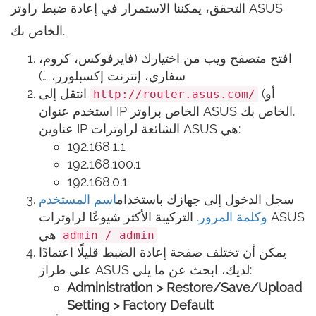
التحقق، يمكننا الاستمرار في إعادة ضبط راوتر ASUS
الخاص بك.
افتح متصفح ويب من اختيارك (فايرفوكس، كروم،
سفاري، إنترنت إكسبلورر، …)
(أو
انتقل إلى
http://router.asus.com/
استخدم عنوان IP الخاص براوتر ASUS الخاص بك.
عناوين IP الشائعة لراوترات ASUS هي:
192.168.1.1
192.168.100.1
192.168.0.1
سجل الدخول إلى جهازك باستخدام
اسم المستخدم
وكلمة المرور.
التركيبة الأكثر شيوعًا لراوترات ASUS
هي
admin / admin
يمكن أن تختلف صفحة إعادة الضبط قليلًا اعتمادًا
على طراز ASUS لديك، ابحث عن ما يلي:
Administration > Restore/Save/Upload
Setting > Factory Default