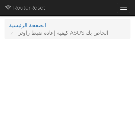
RouterReset
Togg
navi
الصفحة الرئيسية
كيفية إعادة ضبط راوتر ASUS الخاص بك