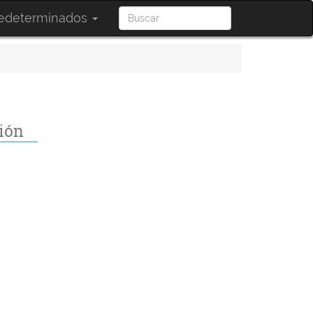
redeterminados
ción