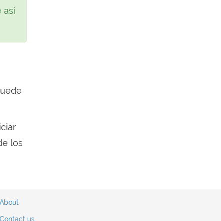
 asi
puede
ciar
de los
About
Contact us