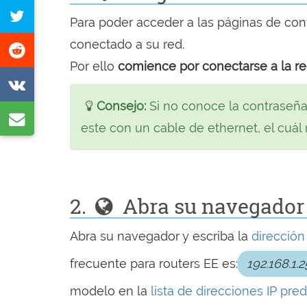
en
Tuitear
Para poder acceder a las páginas de conf
Facebook
esta
conectado a su red.
Compartir
página
Por ello
comience por conectarse a la r
en
Compartir
Reddit
en
Consejo:
Si no conoce la contraseña
Compartir
VK
este con un cable de ethernet, el cuál
vía
e-
mail
2.
Abra su navegador 
Abra su navegador y escriba la
dirección
frecuente para routers EE es:
192.168.1.2
modelo en la
lista de direcciones IP pr