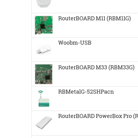
RouterBOARD M11 (RBM11G)
Woobm-USB
RouterBOARD M33 (RBM33G)
RBMetalG-52SHPacn
RouterBOARD PowerBox Pro (