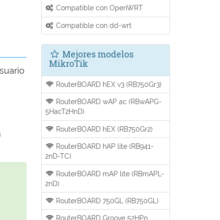
Compatible con OpenWRT
Compatible con dd-wrt
Mejores modelos
MikroTik
suario
RouterBOARD hEX v3 (RB750Gr3)
RouterBOARD wAP ac (RBwAPG-
5HacT2HnD)
RouterBOARD hEX (RB750Gr2)
a
RouterBOARD hAP lite (RB941-
2nD-TC)
RouterBOARD mAP lite (RBmAPL-
2nD)
RouterBOARD 750GL (RB750GL)
RouterBOARD Groove 52HPn