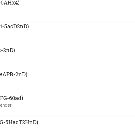
00AHx4)
i-5acD2nD)
-2nD)
wAPR-2nD)
PG-60ad)
tender
PG-5HacT2HnD)