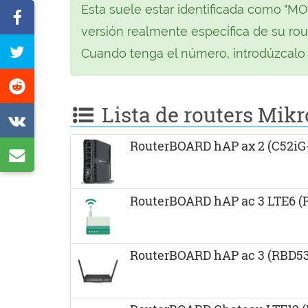
Esta suele estar identificada como "M
Compartir
versión realmente específica de su rou
en
Tuitear
Cuando tenga el número, introdúzcalo a
Facebook
esta
Compartir
página
en
Lista de routers Mik
Compartir
Reddit
en
RouterBOARD hAP ax 2 (C52i
Compartir
VK
vía
e-
RouterBOARD hAP ac 3 LTE6 
mail
RouterBOARD hAP ac 3 (RBD5