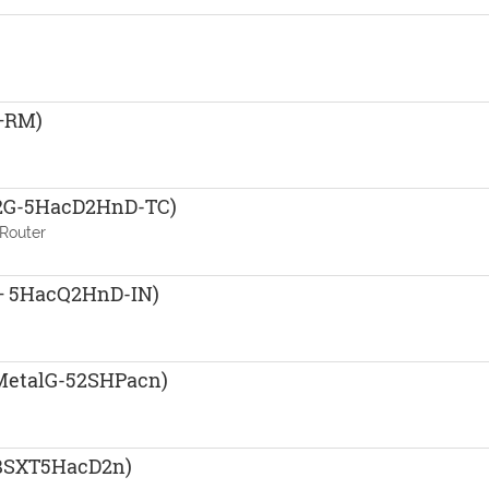
S+RM)
52G-5HacD2HnD-TC)
Router
S+ 5HacQ2HnD-IN)
MetalG-52SHPacn)
RBSXT5HacD2n)