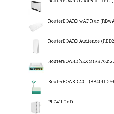
RouterBOARD Chateau LTE12 
RouterBOARD wAP R ac (RBw
RouterBOARD Audience (RBD
RouterBOARD hEX S (RB760iG
RouterBOARD 4011 (RB4011iG
PL7411-2nD