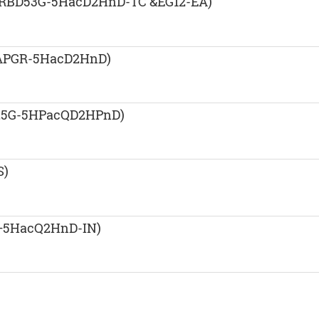
(RBD53G-5HacD2HnD-TC &EG12-EA)
APGR-5HacD2HnD)
25G-5HPacQD2HPnD)
S)
S+5HacQ2HnD-IN)