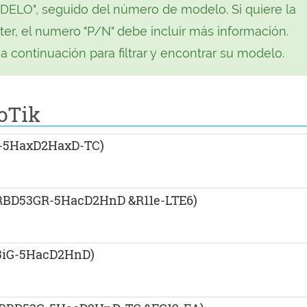
ODELO", seguido del número de modelo. Si quiere la
ter, el numero "P/N" debe incluir más información.
 continuación para filtrar y encontrar su modelo.
roTik
G-5HaxD2HaxD-TC)
(RBD53GR-5HacD2HnD &R11e-LTE6)
3iG-5HacD2HnD)