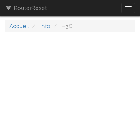
RouterReset
Togg
navi
Accueil
Info
H3C