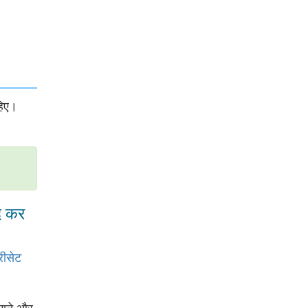
हिए।
द कर
रीसेट