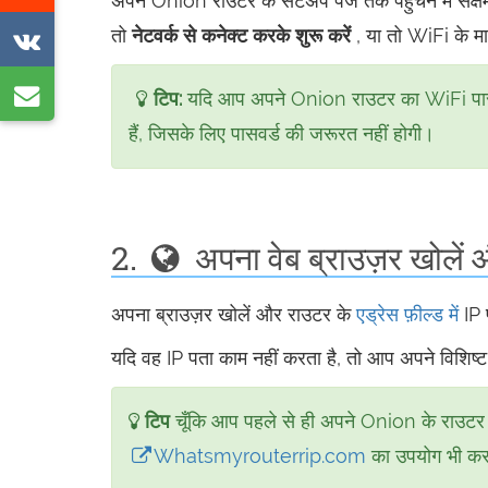
को
अपने Onion राउटर के सेटअप पेज तक पहुंचने में सक्ष
पर
ट्वीट
तो
नेटवर्क से कनेक्ट करके शुरू करें
, या तो WiFi के मा
VK
साझा
करें
पर
करें
ई-
टिप:
यदि आप अपने Onion राउटर का WiFi पासवर्
साझा
मेल
हैं, जिसके लिए पासवर्ड की जरूरत नहीं होगी।
करें
द्वारा
साझा
करें
2.
अपना वेब ब्राउज़र खोलें 
अपना ब्राउज़र खोलें और राउटर के
एड्रेस फ़ील्ड में
IP 
यदि वह IP पता काम नहीं करता है, तो आप अपने विशिष
टिप
चूँकि आप पहले से ही अपने Onion के राउटर से
Whatsmyrouterrip.com
का उपयोग भी कर