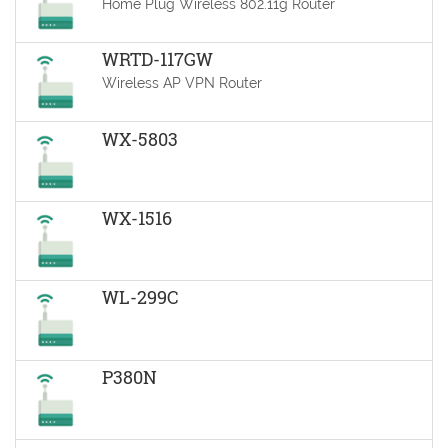
Home Plug Wireless 802.11g Router
WRTD-117GW
Wireless AP VPN Router
WX-5803
WX-1516
WL-299C
P380N