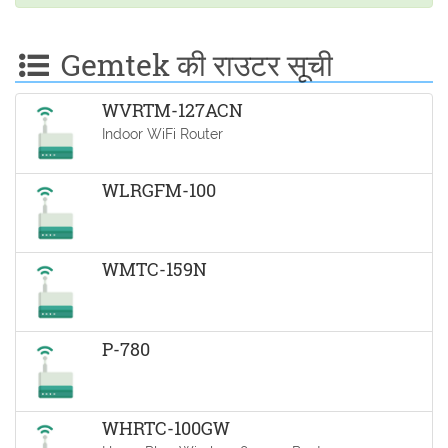
Gemtek की राउटर सूची
WVRTM-127ACN
Indoor WiFi Router
WLRGFM-100
WMTC-159N
P-780
WHRTC-100GW