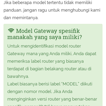
Jika beberapa model tertentu tidak memiliki
panduan, jangan ragu untuk menghubungi kami
dan memintanya.
Model Gateway spesifik
manakah yang saya miliki?
Untuk mengidentifikasi model router
Gateway mana yang Anda miliki, Anda dapat
memeriksa label router yang biasanya
terdapat di bagian belakang router atau di
bawahnya.
Label biasanya berisi label “MODEL” diikuti
dengan nomor model. Jika Anda
menginginkan versi router yang benar-benar