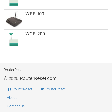
WBR-100
WGR-200
RouterReset
© 2026 RouterReset.com
RouterReset
RouterReset
About
Contact us