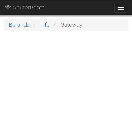
RouterReset
Togg
navi
Beranda
Info
Gateway