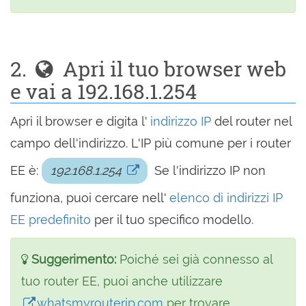
2.
Apri il tuo browser web
e vai a 192.168.1.254
Apri il browser e digita l'
indirizzo IP
del router nel
campo dell'indirizzo. L'IP più comune per i router
EE è:
192.168.1.254
Se l'indirizzo IP non
funziona, puoi cercare nell'
elenco di indirizzi IP
EE predefinito
per il tuo specifico modello.
Suggerimento:
Poiché sei già connesso al
tuo router EE, puoi anche utilizzare
whatsmyrouterip.com
per trovare