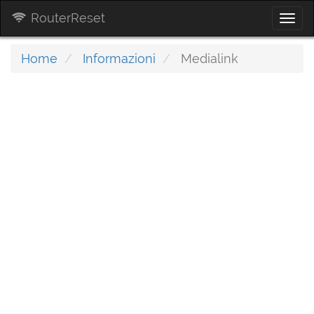
RouterReset
Togg
navi
Home
Informazioni
Medialink