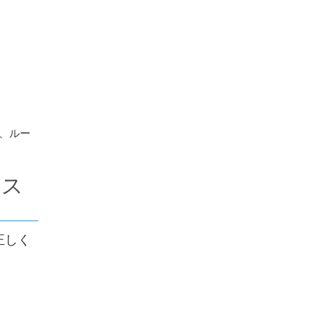
、ルー
セス
正しく