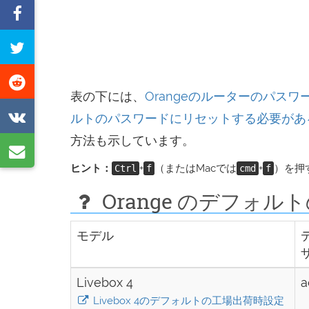
Facebook
で
こ
シ
の
ェ
Reddit
ペ
表の下には、
Orangeのルーターのパス
ア
で
ー
VK
ルトのパスワードにリセットする必要があ
す
シ
ジ
で
方法も示しています。
る
ェ
電
を
シ
ヒント：
+
（またはMacでは
+
）を押
Ctrl
f
cmd
f
ア
子
ツ
ェ
す
メ
Orange のデフォルト
イ
ア
る
ー
ー
す
モデル
ル
ト
る
で
す
Livebox 4
a
シ
る
Livebox 4のデフォルトの工場出荷時設定