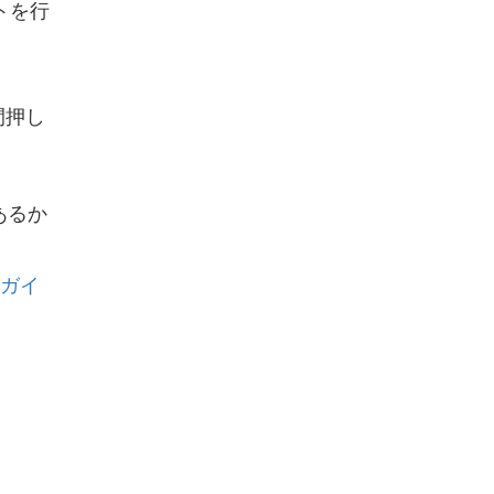
トを行
間押し
あるか
トガイ