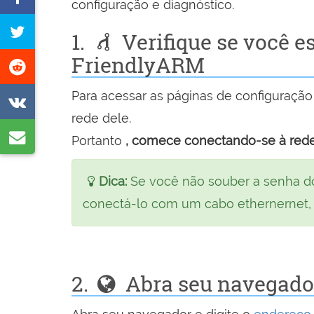
configuração e diagnóstico.
no
Tweetar
1.
Verifique se você e
Facebook
esta
FriendlyARM
Partilhar
página
na
Para acessar as páginas de configuração
Partilhar
Reddit
rede dele.
na
Partilhar
Portanto
, comece conectando-se à red
VK
por
e-
Dica:
Se você não souber a senha do
mail
conectá-lo com um cabo ethernernet, 
2.
Abra seu navegador