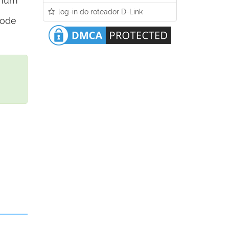
omum
log-in do roteador D-Link
pode