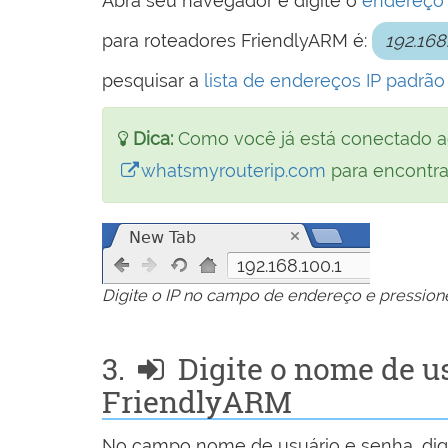
Abra seu navegador e digite o
endereço 
para roteadores FriendlyARM é:
192.168
pesquisar a
lista de endereços IP padrã
Dica:
Como você já está conectado a
whatsmyrouterip.com
para encontrar
192.168.100.1
Digite o IP no campo de endereço e pressione
3.
Digite o nome de us
FriendlyARM
No campo nome de usuário e senha, digi