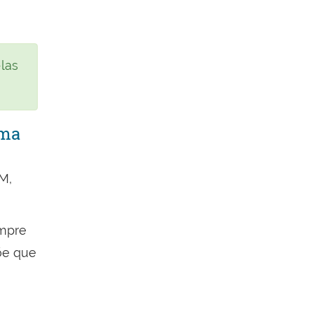
-las
uma
M,
empre
põe que