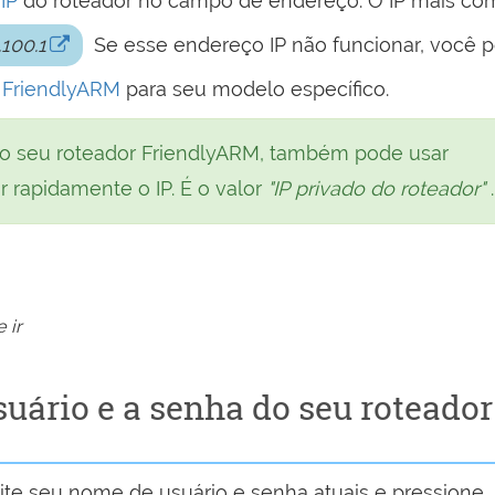
IP
do roteador no campo de endereço. O IP mais c
.100.1
Se esse endereço IP não funcionar, você 
o FriendlyARM
para seu modelo específico.
o seu roteador FriendlyARM, também pode usar
 rapidamente o IP. É o valor
"IP privado do roteador"
.
 ir
uário e a senha do seu roteador
te seu nome de usuário e senha atuais e pressione