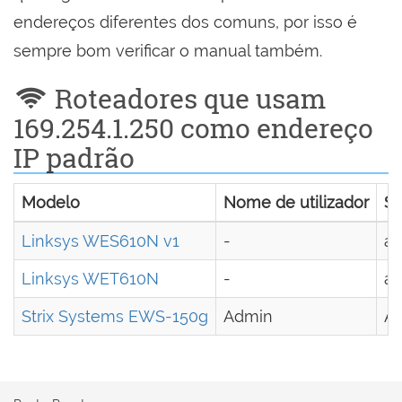
endereços diferentes dos comuns, por isso é
sempre bom verificar o manual também.
Roteadores que usam
169.254.1.250 como endereço
IP padrão
Modelo
Nome de utilizador
S
Linksys WES610N v1
-
a
Linksys WET610N
-
a
Strix Systems EWS-150g
Admin
A