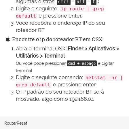
algumas distros:
+
+
)
ctrl
alt
t
Digite o seguinte:
ip route | grep
e pressione enter.
default
Você receberá o endereço IP do seu
roteador BT
Encontre o ip do roteador BT em OSX
Abra o Terminal OSX:
Finder > Aplicativos >
Utilitários > Terminal
Ou você pode pressionar
e digitar
cmd + espaço
terminal
Digite o seguinte comando:
netstat -nr |
e pressione enter.
grep default
O IP padrão do seu roteador BT será
mostrado, algo como 192.168.0.1
RouterReset