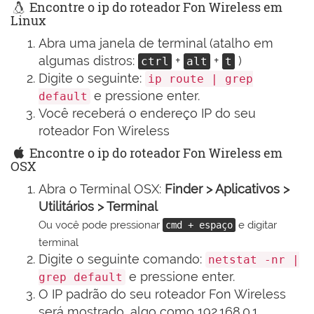
Encontre o ip do roteador Fon Wireless em
Linux
Abra uma janela de terminal (atalho em
algumas distros:
+
+
)
ctrl
alt
t
Digite o seguinte:
ip route | grep
e pressione enter.
default
Você receberá o endereço IP do seu
roteador Fon Wireless
Encontre o ip do roteador Fon Wireless em
OSX
Abra o Terminal OSX:
Finder > Aplicativos >
Utilitários > Terminal
Ou você pode pressionar
e digitar
cmd + espaço
terminal
Digite o seguinte comando:
netstat -nr |
e pressione enter.
grep default
O IP padrão do seu roteador Fon Wireless
será mostrado, algo como 192.168.0.1