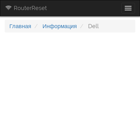
RouterReset
Togg
navi
Главная
Информация
Dell