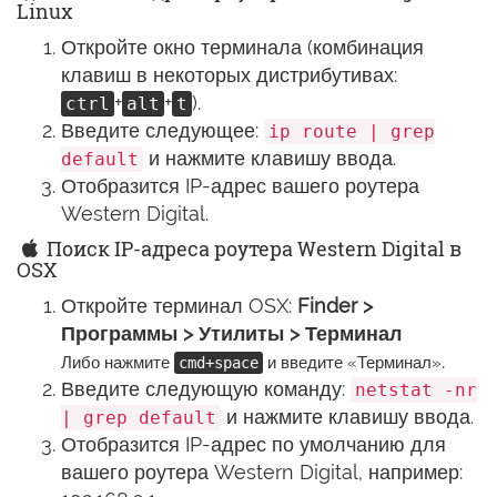
Linux
Откройте окно терминала (комбинация
клавиш в некоторых дистрибутивах:
+
+
).
ctrl
alt
t
Введите следующее:
ip route | grep
и нажмите клавишу ввода.
default
Отобразится IP-адрес вашего роутера
Western Digital.
Поиск IP-адреса роутера Western Digital в
OSX
Откройте терминал OSX:
Finder >
Программы > Утилиты > Терминал
.
Либо нажмите
и введите «Терминал»
cmd+space
Введите следующую команду:
netstat -nr
и нажмите клавишу ввода.
| grep default
Отобразится IP-адрес по умолчанию для
вашего роутера Western Digital, например: