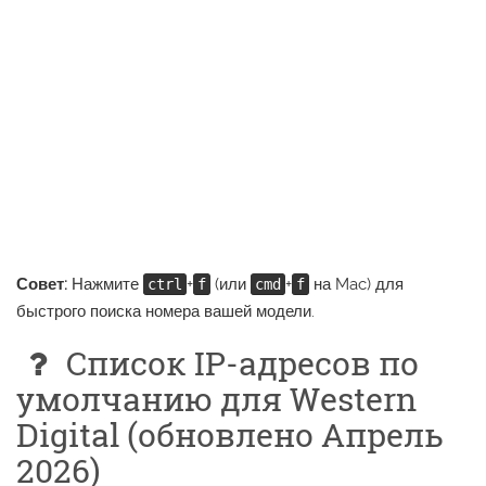
Совет:
Нажмите
+
(или
+
на Mac) для
ctrl
f
cmd
f
быстрого поиска номера вашей модели.
Список IP-адресов по
умолчанию для Western
Digital (обновлено Апрель
2026)