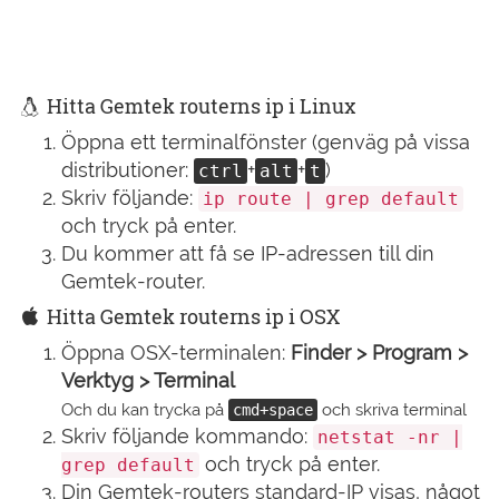
Hitta Gemtek routerns ip i Linux
Öppna ett terminalfönster (genväg på vissa
distributioner:
+
+
)
ctrl
alt
t
Skriv följande:
ip route | grep default
och tryck på enter.
Du kommer att få se IP-adressen till din
Gemtek-router.
Hitta Gemtek routerns ip i OSX
Öppna OSX-terminalen:
Finder > Program >
Verktyg > Terminal
Och du kan trycka på
och skriva terminal
cmd+space
Skriv följande kommando:
netstat -nr |
och tryck på enter.
grep default
Din Gemtek-routers standard-IP visas, något