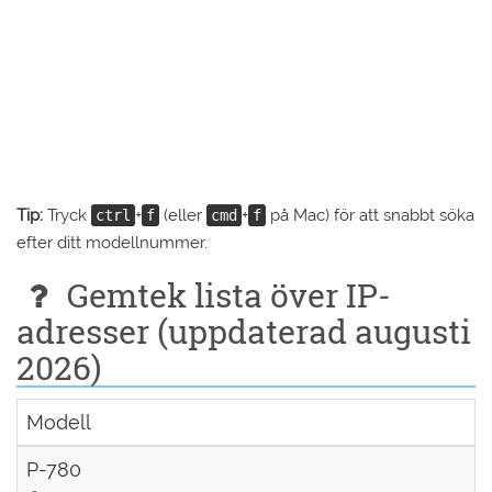
Tip:
Tryck
+
(eller
+
på Mac) för att snabbt söka
ctrl
f
cmd
f
efter ditt modellnummer.
Gemtek lista över IP-
adresser (uppdaterad augusti
2026)
Modell
P-780