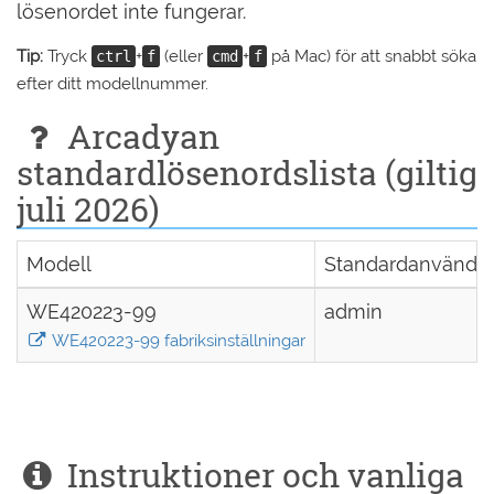
lösenordet inte fungerar.
Tip:
Tryck
+
(eller
+
på Mac) för att snabbt söka
ctrl
f
cmd
f
efter ditt modellnummer.
Arcadyan
standardlösenordslista (giltig
juli 2026)
Modell
Standardanvända
WE420223-99
admin
WE420223-99 fabriksinställningar
Instruktioner och vanliga