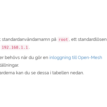
tt standardanvändarnamn på
, ett standardlöse
root
å
.
192.168.1.1
er behövs när du gör en
inloggning till Open-Mesh
tällningar.
darderna kan du se dessa i tabellen nedan.