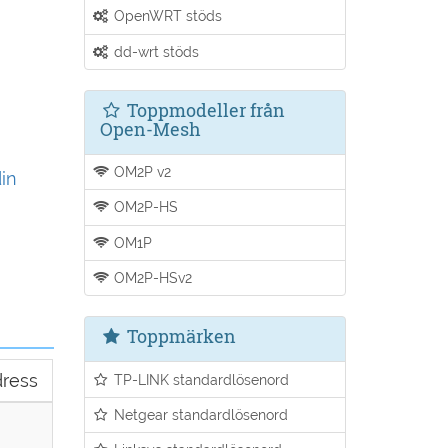
OpenWRT stöds
dd-wrt stöds
Toppmodeller från
Open-Mesh
OM2P v2
din
OM2P-HS
OM1P
OM2P-HSv2
Toppmärken
dress
TP-LINK standardlösenord
Netgear standardlösenord