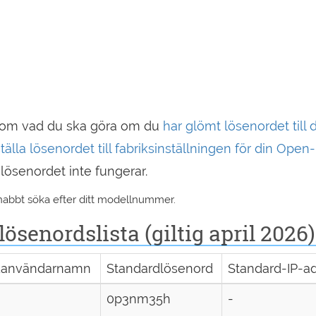
er om vad du ska göra om du
har glömt lösenordet till 
tälla lösenordet till fabriksinställningen för din Open-
 lösenordet inte fungerar.
snabbt söka efter ditt modellnummer.
enordslista (giltig april 2026)
danvändarnamn
Standardlösenord
Standard-IP-a
0p3nm35h
-