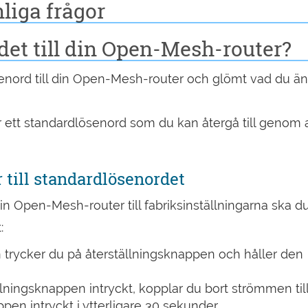
liga frågor
et till din Open-Mesh-router?
enord till din Open-Mesh-router och glömt vad du ä
 ett standardlösenord som du kan återgå till genom a
 till standardlösenordet
in Open-Mesh-router till fabriksinställningarna ska d
:
trycker du på återställningsknappen och håller den
lningsknappen intryckt, kopplar du bort strömmen til
pen intryckt i ytterligare 30 sekunder.