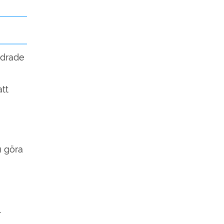
ndrade
tt
u göra
l