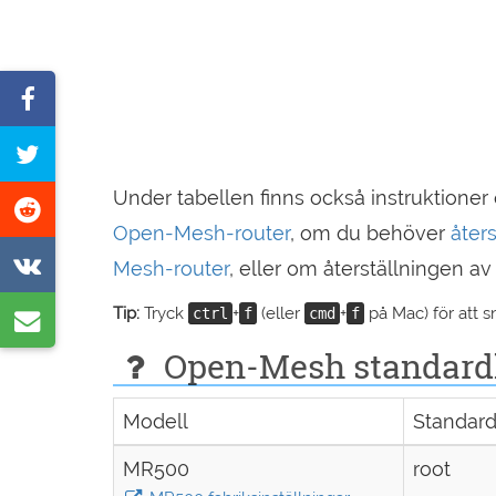
Dela
på
Twittra
Facebook
denna
Under tabellen finns också instruktion
Dela
sida
Open-Mesh-router
, om du behöver
åters
på
Dela
Mesh-router
, eller om återställningen av
Reddit
på
Tip:
Tryck
+
(eller
+
på Mac) för att 
ctrl
f
cmd
f
Dela
VK
via
Open-Mesh standardlös
e-
Modell
Standar
post
MR500
root