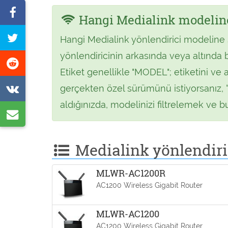
Facebook'ta
Hangi Medialink modelin
paylaş
Bu
Hangi Medialink yönlendirici modeline 
sayfayı
yönlendiricinin arkasında veya altında b
Reddit'te
tweet
Etiket genellikle "MODEL"; etiketini ve 
paylaş
at
VK'de
gerçekten özel sürümünü istiyorsanız, 
paylaş
aldığınızda, modelinizi filtrelemek ve b
E-
posta
Medialink yönlendiric
ile
paylaş
MLWR-AC1200R
AC1200 Wireless Gigabit Router
MLWR-AC1200
AC1200 Wireless Gigabit Router