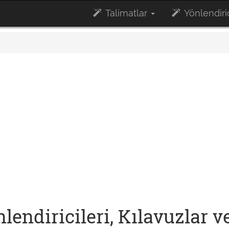
Talimatlar
Yönlendiric
endiricileri, Kılavuzlar v