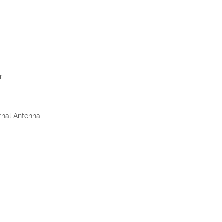
r
rnal Antenna