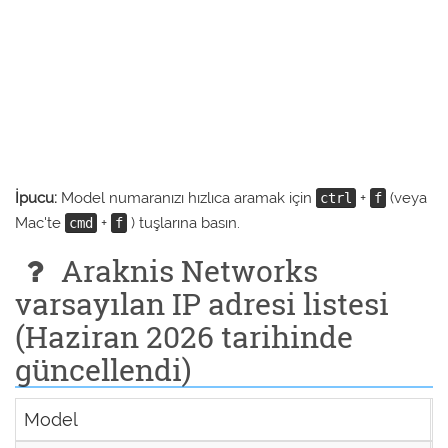
İpucu:
Model numaranızı hızlıca aramak için
+
(veya
ctrl
f
Mac'te
+
) tuşlarına basın.
cmd
f
Araknis Networks
varsayılan IP adresi listesi
(Haziran 2026 tarihinde
güncellendi)
Model
V