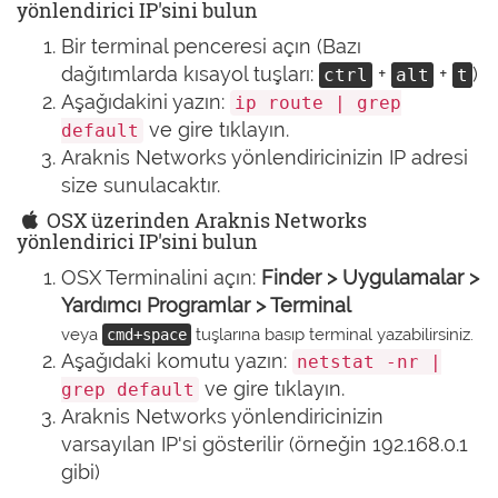
yönlendirici IP'sini bulun
Bir terminal penceresi açın (Bazı
dağıtımlarda kısayol tuşları:
+
+
)
ctrl
alt
t
Aşağıdakini yazın:
ip route | grep
ve gire tıklayın.
default
Araknis Networks yönlendiricinizin IP adresi
size sunulacaktır.
OSX üzerinden Araknis Networks
yönlendirici IP'sini bulun
OSX Terminalini açın:
Finder > Uygulamalar >
Yardımcı Programlar > Terminal
veya
tuşlarına basıp terminal yazabilirsiniz.
cmd+space
Aşağıdaki komutu yazın:
netstat -nr |
ve gire tıklayın.
grep default
Araknis Networks yönlendiricinizin
varsayılan IP'si gösterilir (örneğin 192.168.0.1
gibi)