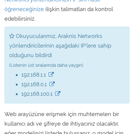
öğreneceğinize
ilişkin talimatları da kontrol
edebilirsiniz.
Okuyucularımız, Araknis Networks
yönlendiricilerinin aşağıdaki IP'lere sahip
olduğunu bildirdi
(Listenin üst sıralarında daha yaygın)
192.168.1.1
192.168.0.1
192.168.100.1
Web arayüzüne erişmek için muhtemelen bir
kullanıcı adı ve şifreye de ihtiyacınız olacaktır,
eğer modelinizi listede bulursanız, o model için