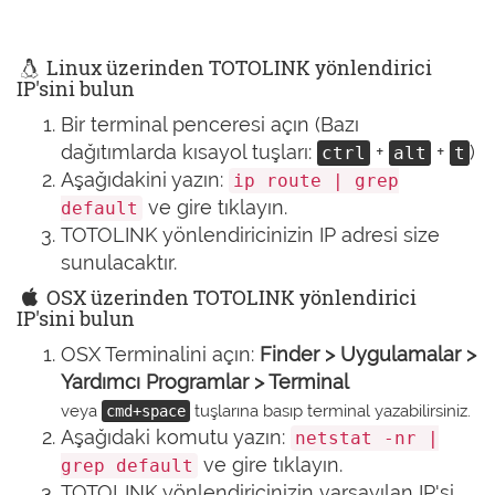
Linux üzerinden TOTOLINK yönlendirici
IP'sini bulun
Bir terminal penceresi açın (Bazı
dağıtımlarda kısayol tuşları:
+
+
)
ctrl
alt
t
Aşağıdakini yazın:
ip route | grep
ve gire tıklayın.
default
TOTOLINK yönlendiricinizin IP adresi size
sunulacaktır.
OSX üzerinden TOTOLINK yönlendirici
IP'sini bulun
OSX Terminalini açın:
Finder > Uygulamalar >
Yardımcı Programlar > Terminal
veya
tuşlarına basıp terminal yazabilirsiniz.
cmd+space
Aşağıdaki komutu yazın:
netstat -nr |
ve gire tıklayın.
grep default
TOTOLINK yönlendiricinizin varsayılan IP'si