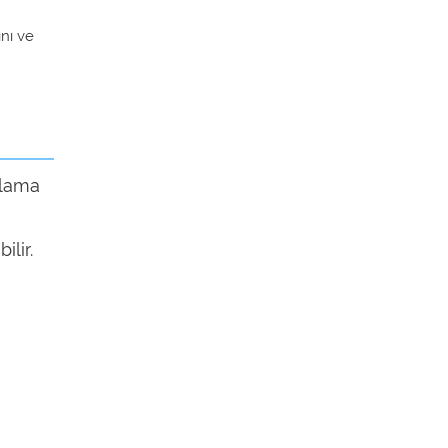
ını ve
rlama
ilir.