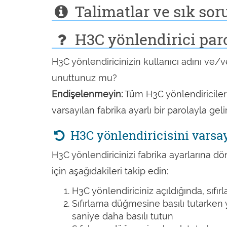
Talimatlar ve sık sor
H3C yönlendirici par
H3C yönlendiricinizin kullanıcı adını ve/ve
unuttunuz mu?
Endişelenmeyin:
Tüm H3C yönlendiricileri
varsayılan fabrika ayarlı bir parolayla gelir
H3C yönlendiricisini varsay
H3C yönlendiricinizi fabrika ayarlarına d
için aşağıdakileri takip edin:
H3C yönlendiriciniz açıldığında, sıfı
Sıfırlama düğmesine basılı tutarken 
saniye daha basılı tutun