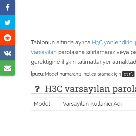
Facebook'ta
paylaş
Bu
sayfayı
Reddit'te
tweet
Tablonun altında ayrıca
H3C yönlendirici
paylaş
at
VK'de
varsayılan
parolasına sıfırlamanız veya 
gerektiğine ilişkin talimatlar yer almaktadı
paylaş
E-
İpucu:
Model numaranızı hızlıca aramak için
ctrl
posta
H3C varsayılan parola
ile
paylaş
Model
Varsayılan Kullanıcı Adı