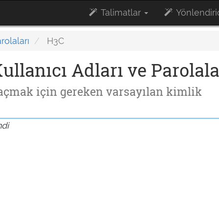
Talimatlar
Yönlendiric
rolaları
H3C
llanıcı Adları ve Parolala
açmak için gereken varsayılan kimlik
ndi