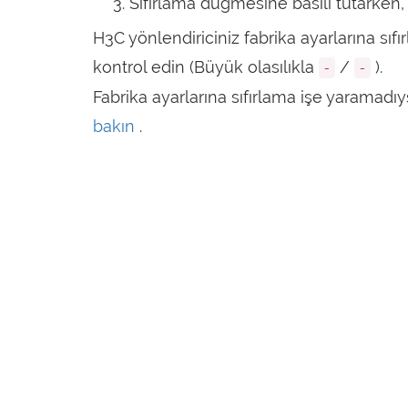
Sıfırlama düğmesine basılı tutarken,
H3C yönlendiriciniz fabrika ayarlarına sı
kontrol edin (Büyük olasılıkla
/
).
-
-
Fabrika ayarlarına sıfırlama işe yaramadı
bakın
.