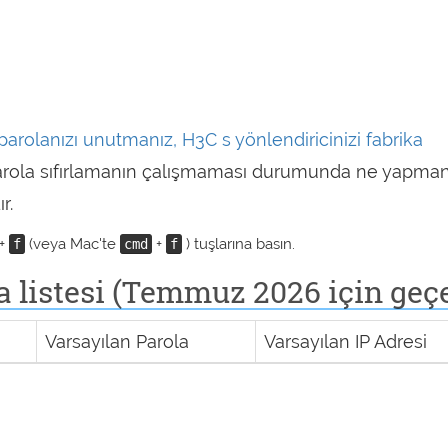
 parolanızı unutmanız, H3C
s yönlendiricinizi fabrika
parola sıfırlamanın çalışmaması durumunda ne yapman
r.
+
(veya Mac'te
+
) tuşlarına basın.
f
cmd
f
 listesi (Temmuz 2026 için geçe
Varsayılan Parola
Varsayılan IP Adresi