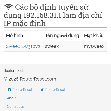
Các bộ định tuyến sử
dụng 192.168.31.1 làm địa chỉ
IP mặc định
Mô hình
Tên người dùng
Mật khẩu
Sweex LW310V2
sweex
mysweex
RouterReset
© 2026 RouterReset.com
RouterReset
RouterReset
About
Contact us