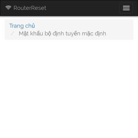
RouterReset
Togg
navi
Trang chủ
Mật khẩu bộ định tuyến mặc định