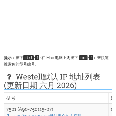
提示：
按下
+
(在 Mac 电脑上则按下
+
）来快速
ctrl
f
cmd
f
搜索你的型号编号。
Westell默认 IP 地址列表
(更新日期 六月 2026)
型号
默
7501 (A90-750115-07)
19