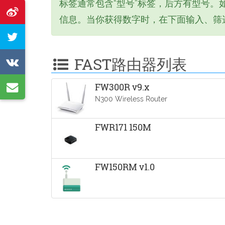
标签通常包含“型号”标签，后方有型号。
在
信息。当你获得数字时，在下面输入、筛
微
当
博
作
FAST路由器列表
上
在
推
分
VK
文
通
FW300R v9.x
享
分
N300 Wireless Router
发
过
享
推
电
FWR171 150M
特
子
邮
FW150RM v1.0
件
分
享