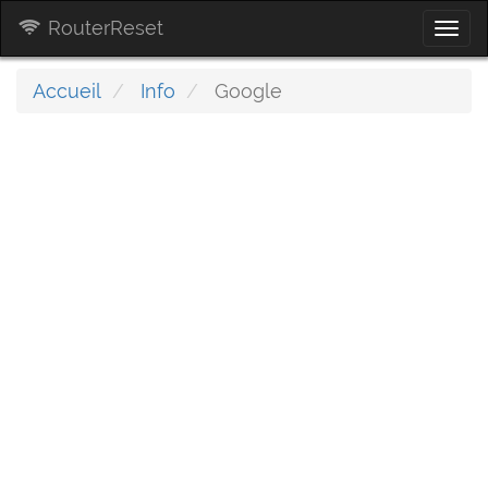
RouterReset
Togg
navi
Accueil
Info
Google