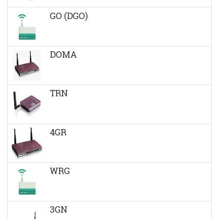
GO (DGO)
DOMA
TRN
4GR
WRG
3GN