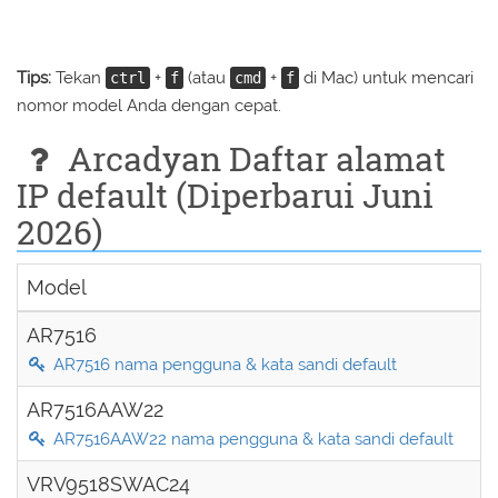
Tips:
Tekan
+
(atau
+
di Mac) untuk mencari
ctrl
f
cmd
f
nomor model Anda dengan cepat.
Arcadyan Daftar alamat
IP default (Diperbarui Juni
2026)
Model
AR7516
AR7516 nama pengguna & kata sandi default
AR7516AAW22
AR7516AAW22 nama pengguna & kata sandi default
VRV9518SWAC24