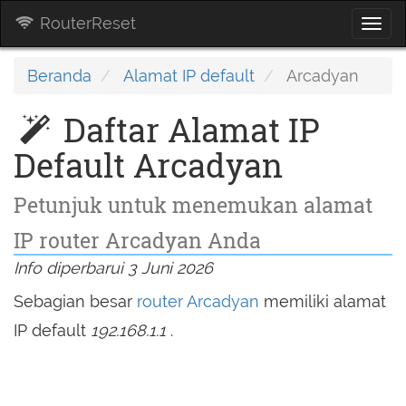
RouterReset
Togg
navi
Beranda
Alamat IP default
Arcadyan
Daftar Alamat IP
Default Arcadyan
Petunjuk untuk menemukan alamat
IP router Arcadyan Anda
Info diperbarui 3 Juni 2026
Sebagian besar
router Arcadyan
memiliki alamat
IP default
192.168.1.1
.