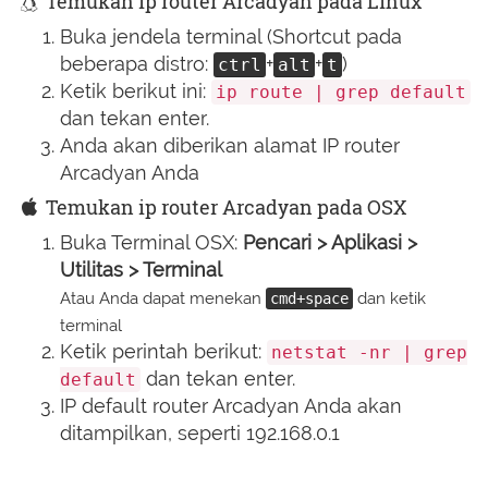
Temukan ip router Arcadyan pada Linux
Buka jendela terminal (Shortcut pada
beberapa distro:
+
+
)
ctrl
alt
t
Ketik berikut ini:
ip route | grep default
dan tekan enter.
Anda akan diberikan alamat IP router
Arcadyan Anda
Temukan ip router Arcadyan pada OSX
Buka Terminal OSX:
Pencari > Aplikasi >
Utilitas > Terminal
Atau Anda dapat menekan
dan ketik
cmd+space
terminal
Ketik perintah berikut:
netstat -nr | grep
dan tekan enter.
default
IP default router Arcadyan Anda akan
ditampilkan, seperti 192.168.0.1