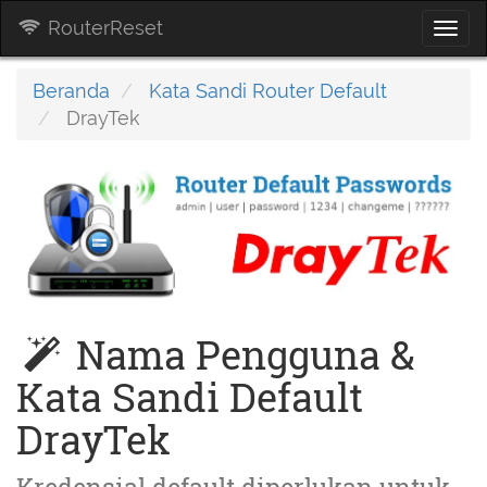
RouterReset
Togg
navi
Beranda
Kata Sandi Router Default
DrayTek
Nama Pengguna &
Kata Sandi Default
DrayTek
Kredensial default diperlukan untuk