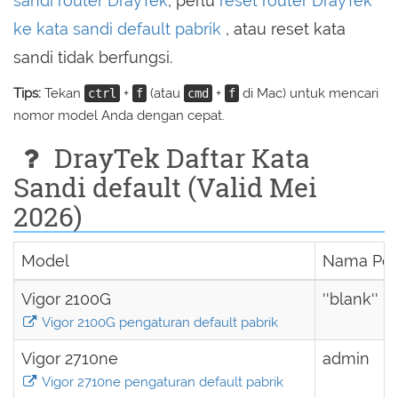
sandi router DrayTek
, perlu
reset router DrayTek
ke kata sandi default pabrik
, atau reset kata
sandi tidak berfungsi.
Tips:
Tekan
+
(atau
+
di Mac) untuk mencari
ctrl
f
cmd
f
nomor model Anda dengan cepat.
DrayTek Daftar Kata
Sandi default (Valid Mei
2026)
Model
Nama Pen
Vigor 2100G
''blank''
Vigor 2100G pengaturan default pabrik
Vigor 2710ne
admin
Vigor 2710ne pengaturan default pabrik