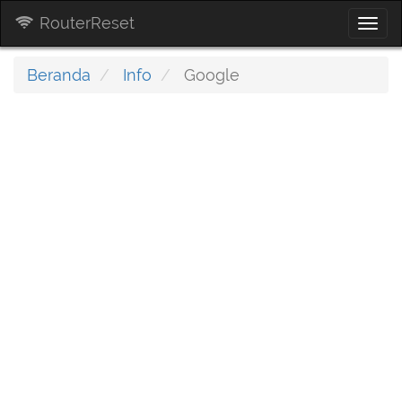
RouterReset
Togg
navi
Beranda
Info
Google