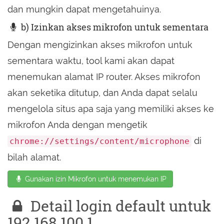
dan mungkin dapat mengetahuinya.
b) Izinkan akses mikrofon untuk sementara
Dengan mengizinkan akses mikrofon untuk
sementara waktu, tool kami akan dapat
menemukan alamat IP router. Akses mikrofon
akan seketika ditutup, dan Anda dapat selalu
mengelola situs apa saja yang memiliki akses ke
mikrofon Anda dengan mengetik
di
chrome://settings/content/microphone
bilah alamat.
Gunakan izin Mikrofon untuk menemukan IP
Detail login default untuk
192.168.100.1