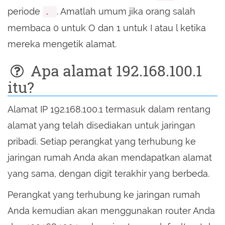
periode
. Amatlah umum jika orang salah
.
membaca 0 untuk O dan 1 untuk I atau l ketika
mereka mengetik alamat.
Apa alamat 192.168.100.1
itu?
Alamat IP 192.168.100.1 termasuk dalam rentang
alamat yang telah disediakan untuk jaringan
pribadi. Setiap perangkat yang terhubung ke
jaringan rumah Anda akan mendapatkan alamat
yang sama, dengan digit terakhir yang berbeda.
Perangkat yang terhubung ke jaringan rumah
Anda kemudian akan menggunakan router Anda