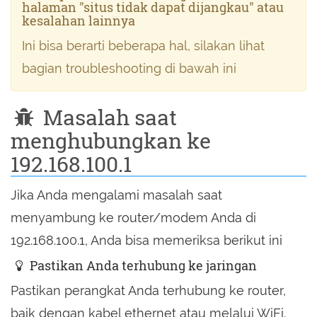
halaman "situs tidak dapat dijangkau" atau
kesalahan lainnya
Ini bisa berarti beberapa hal, silakan lihat
bagian troubleshooting di bawah ini
Masalah saat
menghubungkan ke
192.168.100.1
Jika Anda mengalami masalah saat
menyambung ke router/modem Anda di
192.168.100.1, Anda bisa memeriksa berikut ini
Pastikan Anda terhubung ke jaringan
Pastikan perangkat Anda terhubung ke router,
baik dengan kabel ethernet atau melalui WiFi.