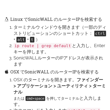
Linux でSonicWALL のルーターIPを検索する
ターミナルウィンドウを開きます（一部のディ
ストリビューションのショートカット：
ctrl
+
+
）
alt
t
と入力し、Enter
ip route | grep default
キーを押します。
SonicWALLルーターのIPアドレスが表示され
ます
OSX でSonicWALL のルーターIPを検索する
OSX のターミナルを開きます。
ファインダー
> アプリケーション > ユーティリティ > ターミ
ナル
と入力しま
または
を押してターミナル
cmd+space
す。