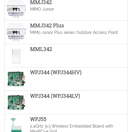
MMJ342
MIMO Junior
MMJ342 Plus
MiMo Junior Plus series Outdoor Access Point
MML342
WPJ344 (WPJ344HV)
WPJ344 (WPJ344LV)
WPJ55
2.4GHz 3×3 Wireless Embedded Board with
MiniPCI-e Slot