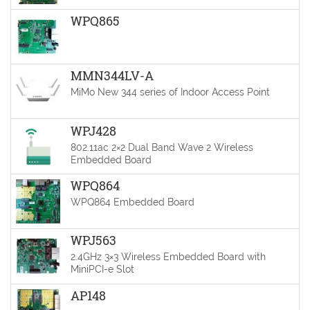
WPQ865
MMN344LV-A
MiMo New 344 series of Indoor Access Point
WPJ428
802.11ac 2×2 Dual Band Wave 2 Wireless
Embedded Board
WPQ864
WPQ864 Embedded Board
WPJ563
2.4GHz 3×3 Wireless Embedded Board with
MiniPCI-e Slot
AP148