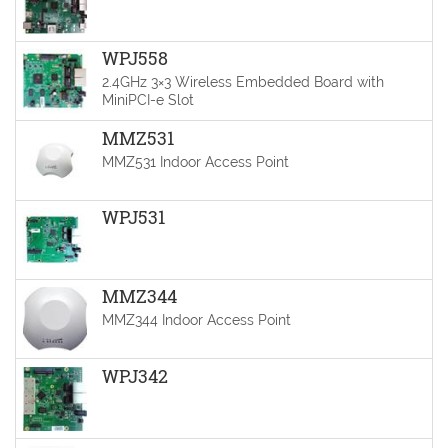
WPJ558
2.4GHz 3×3 Wireless Embedded Board with
MiniPCI-e Slot
MMZ531
MMZ531 Indoor Access Point
WPJ531
MMZ344
MMZ344 Indoor Access Point
WPJ342