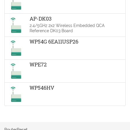
AP-DK03
2.4/5GHz 2x2 Wireless Embedded QCA
Reference DK03 Board
WP54G 6EA11USP26
WPE72
WP546HV
RouterReset