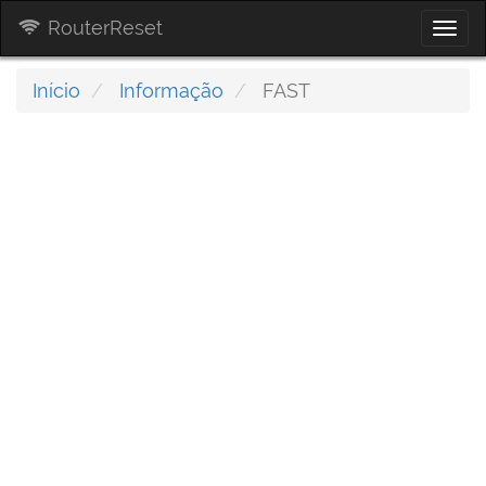
RouterReset
Togg
navi
Início
Informação
FAST