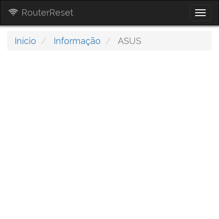
RouterReset
Togg
navi
Início
Informação
ASUS