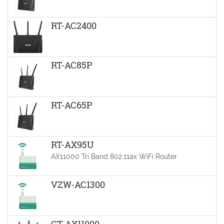
RT-AC2400
RT-AC85P
RT-AC65P
RT-AX95U
AX11000 Tri Band 802.11ax WiFi Router
VZW-AC1300
GT-AX11000